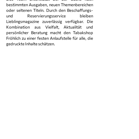
bestimmten Ausgaben, neuen Themenbereichen
oder seltenen Titeln. Durch den Beschaffungs‑
und Reservierungsservice bleiben
Lieblingsmagazine zuverlässig verfügbar. Die
Kombination aus Vielfalt, Aktualität und
persönlicher Beratung macht den Tabakshop
Fröhlich zu einer festen Anlaufstelle für alle, die
gedruckte Inhalte schätzen.
Tabakshop Fröhlich
Via Claudia 1 | 86405 Meitingen
Folgen Sie uns auch auf:
Impressum
|
Datenschutz
Unsere Öffnungszeiten: