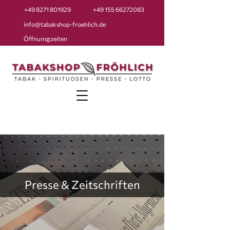
+49 8271 801929
+49 155 66272083
info@tabakshop-froehlich.de
Öffnunsgzeiten
Presse & Zeitschriften